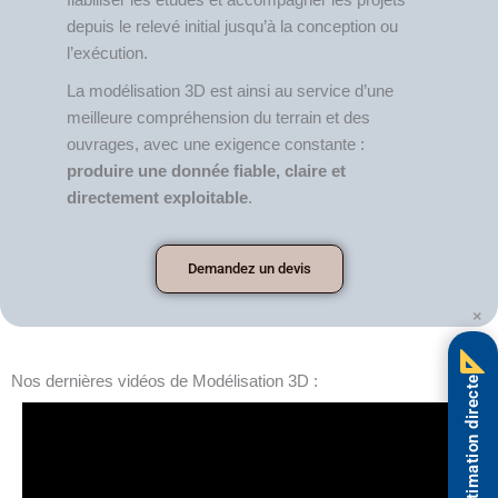
fiabiliser les études et accompagner les projets
depuis le relevé initial jusqu’à la conception ou
l’exécution.
La modélisation 3D est ainsi au service d’une
meilleure compréhension du terrain et des
ouvrages, avec une exigence constante :
produire une donnée fiable, claire et
directement exploitable
.
Demandez un devis
×
Nos dernières vidéos de Modélisation 3D :
Estimation directe