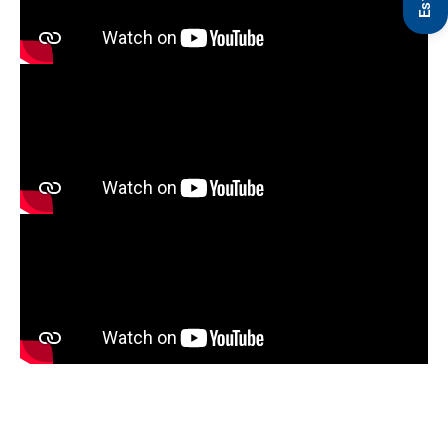
Modélisation 3D et BIM Siragusa Géomètres-Experts &
Topographes à Montpellier, Balaruc-les-Bains et Béziers