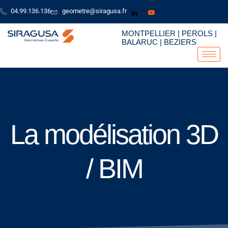
Aller
04.99.136.136
geometre@siragusa.fr
au
contenu
MONTPELLIER | PEROLS |
BALARUC | BEZIERS
La modélisation 3D
/ BIM